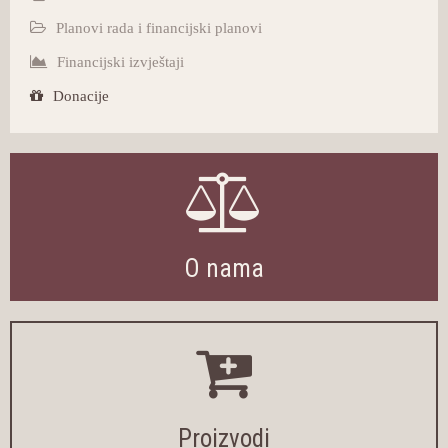
Planovi rada i financijski planovi
Financijski izvještaji
Donacije
O nama
Proizvodi